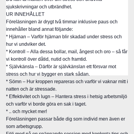
sjukskrivningar och utbrändhet.
UR INNEHÅLLET
Föreläsningen är drygt två timmar inklusive paus och
innehåller bland annat följande:
* Hjärnan – Varför hjärnan blir skadad under stress och
hur vi undviker det.
* Kontroll – Alla dessa bollar, mail, ångest och oro – så får
vi kontroll över dåtid, nutid och framtid.
* Självkänsla – Därför är självkänslan ett försvar mot
stress och hur vi bygger en stark sådan.
* Sömn – Hur kroppen repareras och varför vi vaknar mitt i
natten och är stressade.
* Effektivitet och lugn – Hantera stress i hetsig arbetsmiljö
och varför vi borde göra en sak i taget.
* .. och mycket mer!
Föreläsningen passar både dig som individ men även er
som arbetsgrupp.
Följ med på en spännande session med konkreta tips och