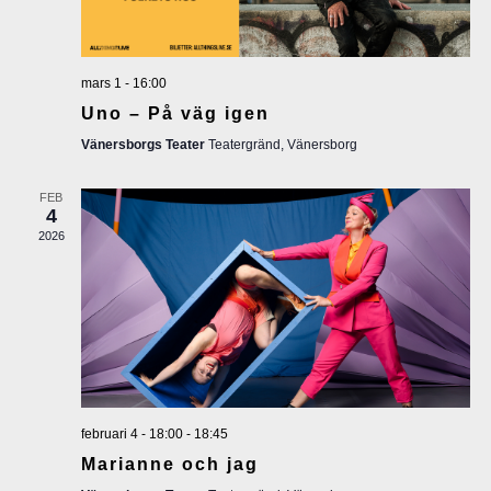
c
e
r
h
i
mars 1 - 16:00
a
Uno – På väg igen
n
n
Vänersborgs Teater
Teatergränd, Vänersborg
g
d
FEB
4
2026
V
i
e
w
februari 4 - 18:00
-
18:45
s
Marianne och jag