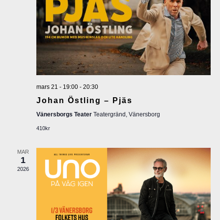
n
e
e
m
a
m
n
a
g
n
mars 21 - 19:00
-
20:30
v
Johan Östling – Pjäs
g
y
Vänersborgs Teater
Teatergränd, Vänersborg
410kr
S
n
a
e
MAR
1
v
2026
a
i
r
g