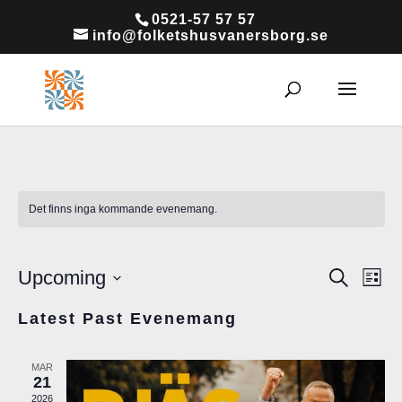
0521-57 57 57
info@folketshusvanersborg.se
Det finns inga kommande evenemang.
Upcoming
Sök
E
E
Lista
Välj
v
Latest Past Evenemang
v
datum.
e
e
MAR
n
21
2026