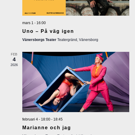
c
e
r
h
i
mars 1 - 16:00
a
Uno – På väg igen
n
n
Vänersborgs Teater
Teatergränd, Vänersborg
g
d
FEB
4
2026
V
i
e
w
februari 4 - 18:00
-
18:45
s
Marianne och jag