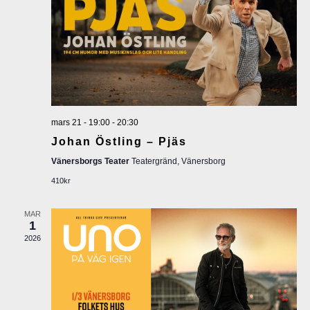
n
e
e
m
a
m
n
a
g
n
mars 21 - 19:00
-
20:30
v
Johan Östling – Pjäs
g
y
Vänersborgs Teater
Teatergränd, Vänersborg
410kr
S
n
a
e
MAR
1
v
2026
a
i
r
g