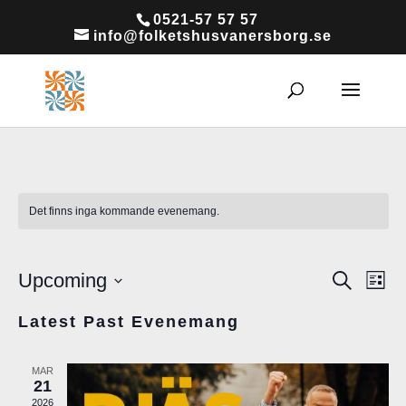
0521-57 57 57
info@folketshusvanersborg.se
Det finns inga kommande evenemang.
Upcoming
Sök
E
E
Lista
Välj
v
Latest Past Evenemang
v
datum.
e
e
MAR
n
21
2026